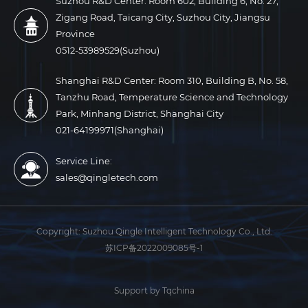
Suzhou R&D Center: Room 602, Building 6, No. 27,
Zigang Road, Taicang City, Suzhou City, Jiangsu
Province
0512-53989529(Suzhou)
Shanghai R&D Center: Room 310, Building B, No. 58,
Tanzhu Road, Temperature Science and Technology
Park, Minhang District, Shanghai City
021-64199971(Shanghai)
Service Line:
sales@qingletech.com
Copyright:
Suzhou Qingle Intelligent Technology Co., Ltd.
苏ICP备2022009085号-1
Support by Tqchina