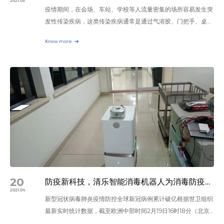
2021.05
疫情期间，在会场、车站、学校等人流量密集的场所容易发生突
前，技师与保卫部人员协同合作，疏散机房候诊区无关患者及家
发性传染疾病，这类传染疾病通常是通过气溶胶、门把手、桌椅
属，留出隔离通道，做好清洁准备。待疑似或确诊患者检查结束
表面等媒介传播，为了有效防止和杜绝这类疾病的传播扩散，最
离开后，按规定对检查间地面、设备进行消毒，待空气消毒30
Know more
重要的一点就是要对空气和物体表面进行高效的消毒。 消毒与
分钟后才可检查其他患者。 疑似患者与确诊患者分开检查 若同
病菌增长示意图 上图是消毒与病毒的增长图，消毒后病菌数量
一时段有多名疑似或确诊患者待检时，先与发热门诊或相关病房
跌落到最低点，随着时间的推移，病菌会在适当的温度和湿度环
沟通，将疑似患者与确诊患者分时段检查。建议先对疑似患者、
境下继续增长繁殖，病菌繁殖一代一般需要20～30分钟，尤其
后对确诊患者进行检查。疑似患者检查结束后，可继续做确诊患
在会议室、酒店大堂、候车厅等人流量大且人员密集的公共场所
者。每个疑似患者检查结束后均应按照规定消毒，全部患者检查
细菌繁殖会更快。病菌感染人群通过打喷嚏、咳嗽等在局部区域
结束后，按照消毒规定对设备及地面进行终末消毒及紫外线消毒
形成气溶胶传播，如果不及时消毒，病菌将很容易传染给健康人
和通风。若先做确诊患者，应在确诊患者检查结束后，按照规定
群。 人头攒动的候车大厅 目前，市面上常见的消毒方法有过
进行消毒，紫外线消毒或通风60分钟以上，再对疑似患者进行
氧化氢、次氯酸等化学药物消毒法。根据国家相关规定，化学药
检查。 放射科影像检查设备的使用与安排 CT检查 1.为防止交叉
物消毒时禁止未穿戴防护装备的人员停留现场，以免对人体的呼
感染，应设立独立的医学影像检查区域或专用放射检查设备。 2.
吸道、薄膜组织产生损伤。此外，国内新兴的等离子臭氧消毒也
若无条件单独划分专用检查机房（如CT检查机房），需要在当
是一种业内认可的比较安全的消毒方式。 我们在智能消毒机器
20
前患者扫描结束后进行严格的设备和空气消毒，再进行下一位常
防疫新科技，清乐智能消毒机器人为消毒防疫护航
人的研发过程中，揉和了上述两类消毒方式各自的优势，即：智
2021.04
规患者的检查。 移动床旁X线摄影 1.建议一台移动DR作为专用
新型冠状病毒肺炎疫情防控全球新冠病例累计破亿根据世卫组织
能消毒机器人首先喷洒出1-5微米的次氯酸干雾，从而迅速杀灭
设备放在新冠状病毒肺炎隔离病区等重点区域内，为危重患者拍
最新实时统计数据，截至欧洲中部时间2月19日16时18分（北京
空气和物表的多种病毒，为人员清理出一块安全的工作环境。其
床旁片。 2.床旁拍摄，做好平板探测器或IP板的防护，建议用一
时间2月19日23时18分），全球累计新冠肺炎确诊病例