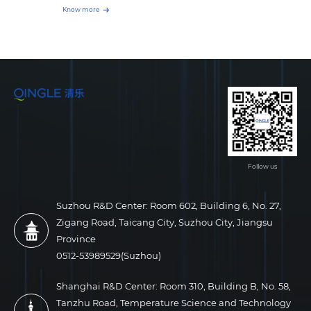
次在人流密集的高峰期，智能消毒机器人自动关闭化学药物消毒
次性塑料袋包裹平板，使用后进行消毒处理。 3.在重点区域内对
Know more
109997288例，累计死亡病例2435145例。 消毒工作困难重重
模式，开启等离子臭氧消毒及保持功能，使空气和物表的病菌数
危重确诊患者行移动床旁X线摄影检查时，务必做到专机专用，
疫情的爆发使得消毒工作变得尤为重要， 1月27日，黄浦区昭通
量维持在一个极低的安全水平。 次氯酸消毒药水 智能消
该移动设备在疫情结束前，不得离开隔离病房等重点区域。 放
路居民区的终末消毒工作正式启动。黄浦区疾控中心的工作人员
毒机器人 我司结合智能消毒机器人、次氯酸消毒药水、等离子
射科设备清洁与消毒 日常清洁 1.金属表面和具有油漆的表面可以
带领专业消毒公司人员，分四组，居民区干部带路，两名疾控人
臭氧消毒等多学科知识，联合上海灵至、上海葳圣等企业共同推
用柔和去污剂擦拭，再用干的毛巾擦干。切勿使用腐蚀性的清洗
员监督指导，5名消毒队员操作，一名安全管理人员负责消毒药
出先进的“公共空间高频次预防性消毒模型”，把药水干雾和等离
剂、腐蚀性的去污剂以及腐蚀性的抛光剂。如不能确定清洁剂的
剂的配制，对整个封闭区域展开全面的消杀。由于工作量巨大，
子臭氧消毒有机结合，实现自主移动、每天消毒10次的高频率预
特性，请勿使用。 2.镀铬部件只能用干的毛巾擦拭。不要使用磨
整个终末消毒耗时7天完成。唐毅 区疾控中心消毒科：这个小区
防性消毒，这不仅有效控制了人流密集场所的病毒传播，还极大
蚀性的抛光剂。为了保护表面的涂层，请使用非磨蚀性的蜡。塑
是老旧小区，相对来说环境比较脏乱一点。对于消毒剂的消耗是
的降低了消毒成本，为以后的日常预防性消毒工作开辟了一条新
料材质表面只能用肥皂和水清洁，如果使用其他去污剂（例如，
很大的。为尽量减少消毒对居民家中物品的损伤，入户消毒所用
的道路。 按照六年期消毒成本计算，每天10次的高频率预防性
高浓度乙醇），塑料材料会失去光泽并容易开裂。 3.任何标准的
器具和药剂配比，与公共部位不一样，需要特别配制，使用的消
Follow us
消毒费用小于100元人民币（包括药水+人员+设备等费用），这
玻璃清洁剂都可用于清洁触摸屏，注意避免使用含有氨的产品。
毒剂较贵，人员工作量也大了许多。在消毒现场，消毒人员采用
必将在国内预防病菌传播方面产生深远影响。
把玻璃清洁剂喷洒在布或毛巾上，然后擦拭触摸屏；务必及时除
的是边配置药水边消毒的做法。每一桶药剂喷洒完以后，消毒人
去液滴防止流淌至设备缝隙。灰尘和指印一般不影响密封触摸屏
Suzhou R&D Center: Room 602, Building 6, No. 27,
员都要现场进行后一桶药剂的配置，这个过程大约需要20分钟
的使用。 设备消毒 按照《医疗机构环境表面清洁与消毒管理规
Zigang Road, Taicang City, Suzhou City, Jiangsu
左右的时间。唐毅 区疾控中心消毒科：我们配制的是过氧化氢
范》，普通机房每天早晚两次清洁与消毒，且采用中度水平消
Province
消毒，再加上流量喷雾器，这样的好处可以让室内的环境不会很
毒。疑似或确诊新冠肺炎病人使用过的机房，如数字X线摄影
0512-53989529(Suzhou)
湿，但可以达到消毒效果。就是代价比较大，消毒剂比较贵，人
（DR）、CT、磁共振等设备的消毒，每位患者做完检查后使用
工也是非常大。 智能消毒机解决消毒难题由上海黄浦区居民区
Shanghai R&D Center: Room 310, Building B, No. 58,
75%乙醇擦拭消毒，如有污物或肉眼可见污渍，先使用一次性吸
消杀工作的过程，可以了解到消毒工作面临着环境复杂、人员配
Tanzhu Road, Temperature Science and Technology
水材料完全清除污渍后，再行消毒。切勿使用腐蚀性消毒剂或灭