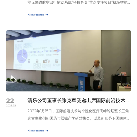
能无障碍航空出行辅助系统“科技冬奥”重点专项项目“机场智能
保持功能，使空气和物表的病菌数量维持在一个极低的安全水平。
无障碍服务保障技术研究与应用示范”中的智能无障碍航空出行
次氯酸消毒药水 智能消毒机器人 我司结合智能消毒机器人、次
Know more
辅助系统，包括多交互能力机器人、可穿戴智能装备及无障碍综
氯酸消毒药水、等离子臭氧消毒等多学科知识，联合上海灵至、上海
合服务信息平台，可为听障、视障、行动不便等特殊群体在航空
葳圣等企业共同推出先进的“公共空间高频次预防性消毒模型”，把药
出行过程中提供出行辅助，提高特殊群体的航空出行便捷性。课
水干雾和等离子臭氧消毒有机结合，实现自主移动、每天消毒10次的
题研究团队结合航站楼值机、安检、登机、无障碍卫生间、商场
高频率预防性消毒，这不仅有效控制了人流密集场所的病毒传播，还
等实际场景，由视觉障碍志愿者进行现场全流程测试，测试过程
极大的降低了消毒成本，为以后的日常预防性消毒工作开辟了一条新
中依次使用多交互智能机器人、可穿戴智能装备为视障志愿者提
的道路。 按照六年期消毒成本计算，每天10次的高频率预防性消毒费
供辅助服务，收到良好效果；由听觉障碍志愿者通过多交互智能
用小于100元人民币（包括药水+人员+设备等费用），这必将在国内
机器人的文本、手势、手语等多交互方式获取航空出行帮助，解
预防病菌传播方面产生深远影响。
决航空信息获取困难的问题。 科技冬奥科技与奥运的密切结合
已成为现代奥运会的时代特征，清乐智能科技用科技力量助力冬
奥会。智能无障碍航空出行辅助系统中的多交互能力机器人的部
分技术由苏州清乐智能科技有限公司提供，包含智能引路功能、
22
清乐公司董事长张克军受邀出席国际前沿技术与个性化医疗高峰论坛暨长三角壹古生物创新医药与器械产学研对接会
聋哑人沟通、自主导航、机场问询等技术，冬奥会期间，为残障
2022.02
2022年1月15日，国际前沿技术与个性化医疗高峰论坛暨长三角
人士无障碍通行提供了有效保障。多交互能力机器人，能够帮助
壹古生物创新医药与器械产学研对接会、以及新形势下医联体创
残障人士在机场航站楼内全流程的独立、自助、自主出行，具备
新与发展实践高峰论坛，在上海闵行壹古森活生命科技创业园区
高科技、精致、尖端的特点。为有无障碍需求的人士提供有效辅
Know more
成功举办。本次会议由上海市生物医药投融资发展基金联盟、上
助。 科技冬奥的目标，正是通过冬奥筹办，为世界探寻更好的