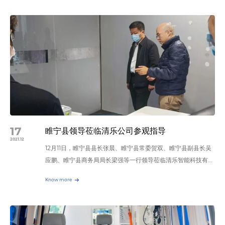
海生物医学检测试剂工程技术研究中心指导，长三角医械管理联
未来城市生活解决方案，实现对人友好、对环境友好、对产业友
盟、壹古集团、弘泫健康主办，复旦大学张江研究院、上海市生
好、对社群友好的人类城市生活永续目标。赋能无障碍，让科技
物医药行业协会、上海市中西医结合学会提供学术支持。上海市
蕴含温度 冬奥+AI，是竞技体育和科技创新‘以人为本’精神的牵
中西医结合学会秘书长张友根先生、复旦大学张江研究院常务副
手，清乐智能科技通过冬奥这个舞台，向世界传递中国科技的温
院长胡建华先生、华东理工大学体育科学与工程学院常务副院长
度。
叶心明先生、闵行区科委副主任顾建平先生、闵行区卫健委副主
任徐凌云先生等领导出席了本次会议。 本次论坛还特别邀请到
了复旦大学张江研究院项目管理中心主任王苗苗女士、复旦大学
张江研究院生物医药中心副主任董懿为女士、闵行区企业联合会
秘书长邬莉敏女士、莘庄工业区莘闵高新技术开发有限公司总经
理许红女士、第二工业大学SPD模式医院药品供应链研究专家林
17
睢宁县领导莅临清乐公司参观指导
慧丹女士、本次活动主办方壹古集团董事长王鲁先生、以及弘泫
2021.12
12月11日，睢宁县县长张晨、睢宁县常委贺双、睢宁县副县长吴
健康总经理陈永生先生。 此外，复旦大学附属华山医院陈星荣
应鹏、睢宁县商务局局长梁强等一行领导莅临清乐智能科技有限
影像会诊中心经松女士、复旦大学附属闵行医院呼吸科主任高习
公司上海分公司参观考察。清乐公司董事长张克军、营销总监曹
文先生、复旦大学附属闵行医院心内科主任胡伟先生、复旦大学
Know more
丽等企业高管全程陪同参观。张总对到访的领导表示热烈欢迎和
附属闵行医院全科主任刘梅女士、复旦大学附属闵行医院钟燕波
由衷感谢。他表示，清乐公司多年来取得的成绩离不开党和国家
女士、复旦大学附属闵行医院莫燕青先生、闵行区疾控中心工会
创造的好环境、好政策，也离不开各位领导的关心、支持和帮
主席丁克颖先生、闵行区莘庄镇社区卫生服务中心主任陈凌女
助。随后，张总阐述了公司的创办理念、发展规划及运营情况，
士、闵行区梅陇镇社区卫生服务中心主任杨振先生、闵行区申鑫