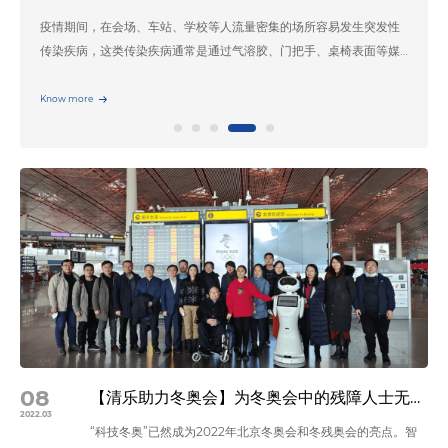
疫情期间，在会场、车站、学校等人流量密集的场所容易发生突发性
传染疾病，这类传染疾病通常是通过气溶胶、门把手、桌椅表面等媒
介传播，为了有效防止和杜绝这类疾病的传播扩散，最重要的一点就
是要对空气和物体表面进行高效的消毒。 消毒与病菌增长示意图 上
Know more
图是消毒与病毒的增长图，消毒后病菌数量跌落到最低点，随着时间
的推移，病菌会在适当的温度和湿度环境下继续增长繁殖，病菌繁殖
一代一般需要20～30分钟，尤其在会议室、酒店大堂、候车厅等人流
量大且人员密集的公共场所细菌繁殖会更快。病菌感染人群通过打喷
嚏、咳嗽等在局部区域形成气溶胶传播，如果不及时消毒，病菌将很
容易传染给健康人群。 人头攒动的候车大厅 目前，市面上常见的消
毒方法有过氧化氢、次氯酸等化学药物消毒法。根据国家相关规定，
化学药物消毒时禁止未穿戴防护装备的人员停留现场，以免对人体的
呼吸道、薄膜组织产生损伤。此外，国内新兴的等离子臭氧消毒也是
一种业内认可的比较安全的消毒方式。 我们在智能消毒机器人的研发
过程中，揉和了上述两类消毒方式各自的优势，即：智能消毒机器人
首先喷洒出1-5微米的次氯酸干雾，从而迅速杀灭空气和物表的多种病
08
【清乐助力冬奥会】为冬奥会中的残障人士无障碍通行提供有效保障
毒，为人员清理出一块安全的工作环境。其次在人流密集的高峰期，
2022.03
“科技冬奥”已然成为2022年北京冬奥会和冬残奥会的亮点。智
智能消毒机器人自动关闭化学药物消毒模式，开启等离子臭氧消毒及