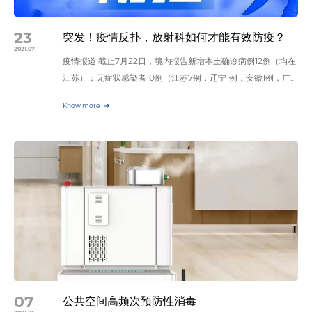
大的灭菌能力，能杀灭包括芽孢、大肠杆菌、分枝杆菌、真菌、
情常态化提供有力保障。 清乐智能消毒机对机场的“主要操作区
细菌繁殖体等病原微生物。过氧化氢消毒后自动分解为无毒无害
域”进行空气及物表消毒，灭菌效果高达99.99%”，可以有效杀
23
的水蒸气和氧气，从而保证环境的安全，无药物残留，对人体安
突发！疫情反扑，放射科如何才能有效防疫？
灭细菌和病毒。 清乐智能消毒机采用激光导航+视觉导航的方
2021.07
全无害。 清乐便携式雾化消毒机可一键启动全自动喷雾，快速
疫情报道 截止7月22日，境内报告新增本土确诊病例12例（均在
式，能够在复杂的环境中自主定位、自主规划消毒路线，无需人
扩散，能高效完成360°无死角的全方位消毒任务。为方便小空
江苏）；无症状感染者10例（江苏7例，辽宁1例，安徽1例，广
员值守。通过深度优化的避障算法，感知周围的实时环境变化，
间运用，清乐便携式雾化消毒机还具备小巧轻便的特点，可以轻
东1例）。 南京多地调为中风险地区 据南京市卫健委21日晚消
绕开规划路径中的障碍，选择最优的线路前进。通过平板，可实
松移动，满足小空间快速消毒的要求。 苏州清乐智能科技有限
Know more
息，自21日起，南京市禄口街道曹村村张家自然村、欢墩山自然
时监控消毒机位置和消毒现场视频情况，保证消毒安全可靠。此
公司始终秉承“用人工智能构建公共消毒”的使命，不断为全国疫
村，永兴社区外槽坊自然村，溧塘村铜山端自然村，茅亭社区百
外还可与电梯梯控及门控调试联动，使消毒效率和效果提升数
情防控工作添砖加瓦，助力医护人员打赢这场防疫阻击战。
利华府小区三期、茅亭小区由低风险地区调整为中风险地区。其
倍。机场相关负责人表示“要切实的做好疫情防控的工作，清乐
PART THREE 关于清乐 苏州清乐智能科技有限公司坐落于太仓
他地区风险等级不变。 去年10月份山东省青岛市胸科医院发生
智能消毒机可以在短时间内，对空气中和物体表面上的细菌和病
市科教新城。公司成立于2019年，获得省重点研发计划专项
聚集性新冠肺炎疫情，为汲取教训，举一反三，切实做好疫情防
毒进行消除，不仅避免了人工消毒存在的风险，更为旅客营造了
（“新型冠状病毒肺炎”疫情防控科技应急攻关第二批项目）和苏
控工作。四川省卫生健康委印发了《关于印发放射科新冠肺炎疫
健康安全的出行环境。 ”“现在疫情期间坐飞机，都提心吊胆的。
州市冠状病毒感染应急防治科技专项项目立项，并入库苏州市
情防控工作指引的通知》。 疫情反弹 放射科如何有效防疫？
看到机场有在做好消毒的措施，还有这么高科技的消毒机器人每
（第四批）人工智能和大数据企业。 公司主要面向医院、公共
区域划分 放射科影像检查需按照院内感染防控要求明确划分污
天消毒，心里放心多了。”在机场候机的肖女士说道。目前，清
交通、药厂和食品厂环境等领域研发高安全性、可自适应调节消
染区、半污染区和清洁区，均执行严格消毒。发热门诊、放射科
乐智能消毒机已经被广泛应用于机场、医院、轨道交通、药厂、
毒模式、智能的专业消毒机。 公司吸引并拥有全球最优秀的人
污染区和半污染区、医院隔离病房等区域属于院内感染防控的重
疾控中心等领域。未来苏州清乐将继续创新研发，为疫情防控贡
才，多名博士和硕士作为主要技术骨干，拥有强劲的技术成果产
点区域（确诊患者检查后必须终末消毒后才能进行疑似患者检
献自己的一份力量。
业转化能力，在视觉智能、语音智能、机器导航等领域拥有全自
查），设立专用放射检查通道。 普通患者与发热患者分开检查
07
公共空间高频次预防性消毒
主知识产权。 未来，期待与您一起迎接人工智能时代！
若医疗单位无专用CT检查发热患者，在做疑似或确诊患者检查