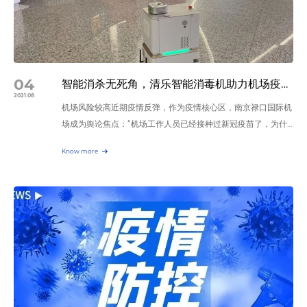
一个重要的现实因素。 目前各急救中心的救护车消毒任务均由
急救人员承担，工作量大且累、易感染，人工消毒过程对医护人
员极不友好。急需新的消毒方案来替代重复劳累的人工消毒工
作。 那么是否有更智能化、便捷化的消毒方式呢？ 智慧防疫，
科技先行。清乐针对救护车设计的便携式雾化消毒机可有效解决
04
智能消杀无死角，清乐智能消毒机助力机场疫情防控
上述问题。 清乐便携式雾化消毒机采用干雾消毒技术，亚微米
2021.08
机场风险较高近期疫情反弹，作为疫情核心区，南京禄口国际机
的颗粒与物体表面接触后会反弹而不会破裂，不易凝结，不湿润
场成为舆论焦点：“机场工作人员已经接种过新冠疫苗了，为什
物体表面，在空气中悬浮时间长，扩散性也更好，不留消毒灭菌
么还能被感染？”我国外防输入压力大，机场风险仍较高！ 尽管
死角，同时不腐蚀设备、彩钢板和墙壁等物表。能有效弥补传统
Know more
重点人群的新冠疫苗此前已开展接种，但严峻的国际疫情形势、
消毒方式所带来的不足。 由北京急救中心、上海市医疗急救中
新的变异毒株扩散，仍令我国外防输入压力巨大。 国务院联防
心、武汉市急救中心等多家单位专家联合编写的《新型冠状病毒
联控机制科研攻关组疫苗研发专班专家组成员邵一鸣就强调，所
肺炎院前医疗急救防控手册》中对车辆的消毒方式进行了详细介
有的疫苗都不是百分之百有效，在预防感染的同时，疫苗更重要
绍，其中有一项调查研究对3辆急救车内的高频接触物体表面进
的是能预防住院、重症和死亡。可见，面对不断变异的境外输入
行采样，采样时间为使用干雾过氧化氢消毒前后，结果如下：
病毒，人流物流高度集中的机场仍是风险最高的场所之一，全面
结果中可以看出，使用干雾过氧化氢消毒后，物体表面菌落数明
防护措施和意识必不可少。 目前，南京禄口国际机场已升级“加
显下降，甚至未检测出菌落。 清乐便携式雾化消毒机便是采用
码”消毒标准，确保消毒“全覆盖、无死角”。 机场属空间密闭，
过氧化氢干雾消毒技术来进行对空气和物表的消毒，具有高效省
人流密集，消毒需求迫切。为防止人流密集带来的疫情防控风
时的特点。被广泛应用于学校、ICU、救护车等终末消毒。 其强
险，苏州清乐智能科技有限公司与机场达成战略合作，为防控疫