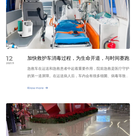
睢宁县县长张晨对清乐近年来地发展给予了充分肯定。在产品展
社区卫生服务中心筹备组组长陈军香女士等50余位临床医学领
厅，张总向领导们详细介绍公司产品的性能及技术优势。做好消
域专家也受邀莅临会议。 专题演讲本次活动瞄准国际前沿技术
毒，是赢得抗“疫”的重要一环，清乐根据客户的需求研发适合不
临床转化与个性化医疗，以生物材料、医用机器人、数字医学、
同场所的消毒机，其中清乐智能消毒机通过快速雾化消毒液，自
人工智能等临床创新医疗器械和个性化医疗需求为导向开展交
动喷酒消毒区域的方式，实现有效净化空气和物表的目的。机器
流。会议得到了近20家企业高管的积极响应，大家济济一堂，
人可智能导航，自主避障到达消毒区域进行全覆盖消毒。同时支
通过专题演讲、产学研高峰对话等形式，展示最新科研成果、剖
持平板操控，做到人机分离，减少人员感染的风险，极大提高了
析跨学科、医工院产学研合作未来发展趋势。苏州清乐智能科技
人员的安全性。睢宁县县长张晨对清乐公司的智能消毒机给予了
12
有限公司董事长张克军作为受邀的企业高管中的一员，上台为大
加快救护车消毒过程，为生命开道，与时间赛跑
积极评价。接着，张总向领导们介绍公司的明星产品，壁挂式数
2021.11
家做专题演讲，向大家阐述了智能消毒机在疫情中的作用。清乐
急救车在运送和急救患者中起着重要作用，院前急救是医疗守护
字雾化机和便携式消毒机，机器的大出雾量及喷雾的长距离备受
一直致力于用科技的力量抗疫，用专业的智能消毒机为人们打造
的第一道屏障。在运送病人后，车内会有很多细菌、病毒等致病
领导的肯定。壁挂式数字雾化机能进行大空间快速消毒除臭工
安全洁净的环境。产品展示本次论坛还设置了2000平方米的产
微生物，救护车密闭的车厢通风相对较差，如果不进行有效的终
作。而便携式消毒机则可以灵活的运用于小型封闭场所，满足小
品展示厅，为企业与科研院所的创新科技产品和技术提供充分的
Know more
末消毒可能会对其他乘车的患者和医务人员造成交叉感染的发
空间消毒需求。清乐公司用科研实力、技术实力，全力以赴抗击
展示平台。苏州清乐智能科技有限公司研发的智能消毒机系列产
生。 传统的消毒方式无法保障消毒效果，在执行的过程中经常
疫情。领导对清乐公司在抗击疫情中取得的成绩给予高度赞扬，
品能对空气、物表进行高强度消毒，有效提高消毒的专业性和效
会遇到一些问题，如： 面对的病人复杂，救护车每天会遇到很
对当前清乐公司良好的发展态势表示肯定，勉励清乐公司要再接
率，降低人员感染的风险。由于其安全、高效、智能的特性，已
多不同类型的未知病患，需要每趟及时迅速的消毒。 救护车设
再厉，为推动消毒行业快速发展做出更大的贡献。最后，感谢领
广泛应用于交通、医院、学校等领域。在全球抗疫的大环境下，
备拥挤，经常出现消毒不到位的死角。 出车使用频率高，空闲
导给予清乐公司的支持与关怀，给予了清乐公司发展莫大的信心
清乐智能科技也将不忘初心，积极履行企业的社会责任，用智能
时间少，短时间内难以完成高效消毒。 消毒意识普遍不高，造
和动力，我们必将不忘初心，牢记使命，高鹏展翅，锐意进取，
化的消毒解决方案，助力全球抗疫的大局。
成这种问题的原因除了管理意识方面，没有合适的消毒方案也是
为社会做出更多的贡献！END